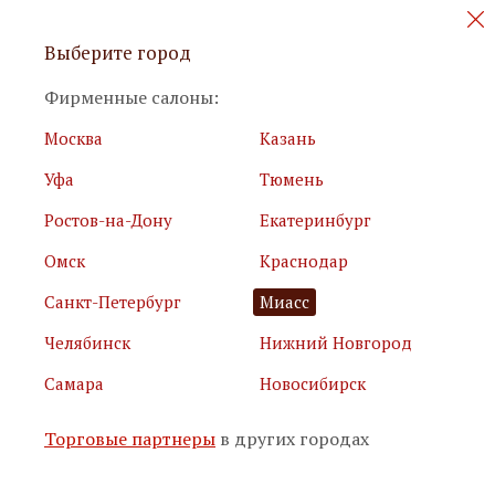
Персональные акции и новинки
Выберите город
мебели
Фирменные салоны:
Москва
Казань
Уфа
Тюмень
Ростов-на-Дону
Екатеринбург
Омск
Краснодар
Я принимаю
условия использования сайта
Санкт-Петербург
Миасс
Я соглашаюсь с
политикой обработки персональных
данных
Челябинск
Нижний Новгород
Самара
Новосибирск
Подписаться
Торговые партнеры
в других городах