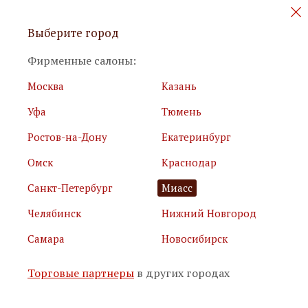
Персональные акции и новинки
Выберите город
мебели
Фирменные салоны:
Москва
Казань
Уфа
Тюмень
Ростов-на-Дону
Екатеринбург
Омск
Краснодар
Я принимаю
условия использования сайта
Санкт-Петербург
Миасс
Я соглашаюсь с
политикой обработки персональных
данных
Челябинск
Нижний Новгород
Самара
Новосибирск
Подписаться
Торговые партнеры
в других городах