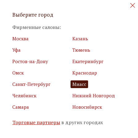
Персональные акции и новинки
Выберите город
мебели
Фирменные салоны:
Москва
Казань
Уфа
Тюмень
Ростов-на-Дону
Екатеринбург
Омск
Краснодар
Я принимаю
условия использования сайта
Санкт-Петербург
Миасс
Я соглашаюсь с
политикой обработки персональных
данных
Челябинск
Нижний Новгород
Самара
Новосибирск
Подписаться
Торговые партнеры
в других городах