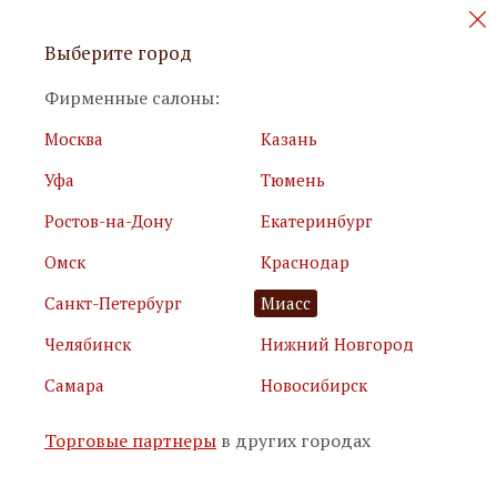
Персональные акции и новинки
Выберите город
мебели
Фирменные салоны:
Москва
Казань
Уфа
Тюмень
Ростов-на-Дону
Екатеринбург
Омск
Краснодар
Я принимаю
условия использования сайта
Санкт-Петербург
Миасс
Я соглашаюсь с
политикой обработки персональных
данных
Челябинск
Нижний Новгород
Самара
Новосибирск
Подписаться
Торговые партнеры
в других городах