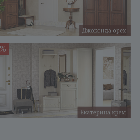
Джоконда орех
5%
Екатерина крем