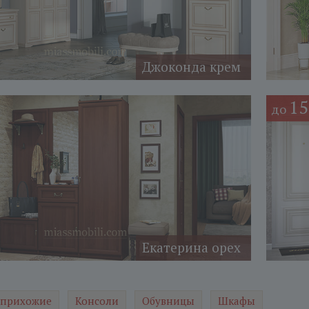
Джоконда крем
1
до
Екатерина орех
 прихожие
Консоли
Обувницы
Шкафы