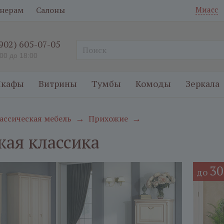
нерам
Салоны
Миасс
(902) 605-07-05
:00 до 18:00
кафы
Витрины
Тумбы
Комоды
Зеркала
ассическая мебель
Прихожие
→
→
ая классика
3
до