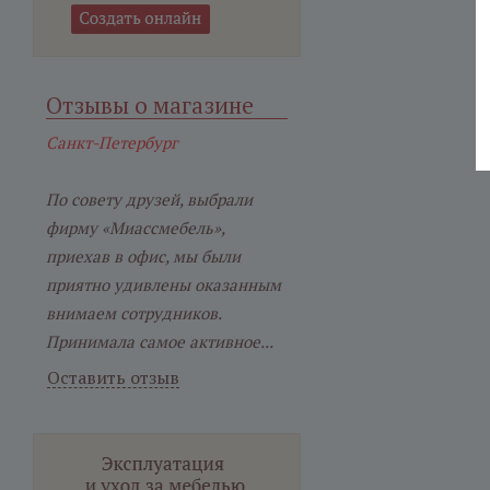
Отзывы о магазине
Санкт-Петербург
По совету друзей, выбрали
фирму «Миассмебель»,
приехав в офис, мы были
приятно удивлены оказанным
внимаем сотрудников.
Принимала самое активное...
Оставить отзыв