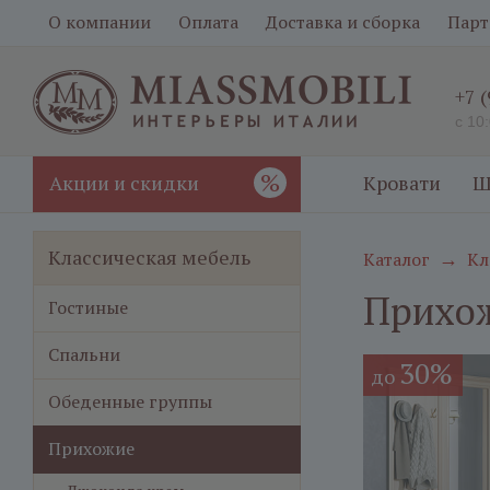
О компании
Оплата
Доставка и сборка
Парт
+7 
с 10
%
Акции и скидки
Кровати
Ш
Классическая мебель
Каталог
Кл
→
Прихож
Гостиные
Спальни
30%
до
Обеденные группы
Прихожие