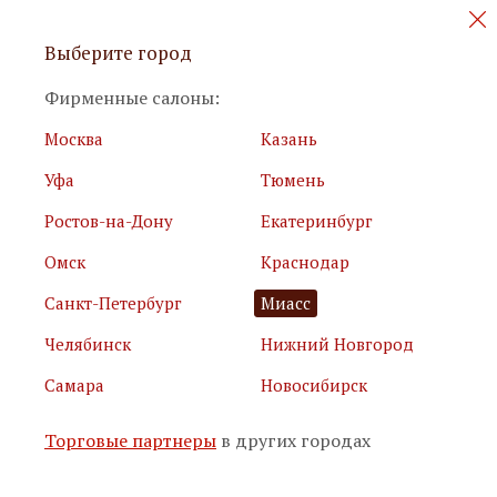
Персональные акции и новинки
Выберите город
мебели
Фирменные салоны:
Москва
Казань
Уфа
Тюмень
Ростов-на-Дону
Екатеринбург
Омск
Краснодар
Я принимаю
условия использования сайта
Санкт-Петербург
Миасс
Я соглашаюсь с
политикой обработки персональных
данных
Челябинск
Нижний Новгород
Самара
Новосибирск
Подписаться
Торговые партнеры
в других городах