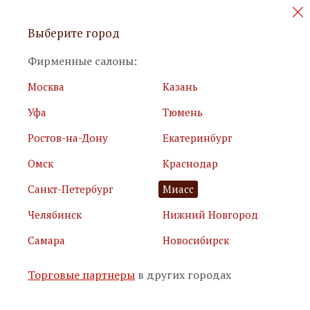
Персональные акции и новинки
Выберите город
мебели
Фирменные салоны:
Москва
Казань
Уфа
Тюмень
Ростов-на-Дону
Екатеринбург
Омск
Краснодар
Я принимаю
условия использования сайта
Санкт-Петербург
Миасс
Я соглашаюсь с
политикой обработки персональных
данных
Челябинск
Нижний Новгород
Самара
Новосибирск
Подписаться
Торговые партнеры
в других городах