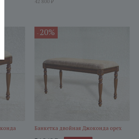
42 800
₽
20%
-
оконда
Банкетка двойная Джоконда орех