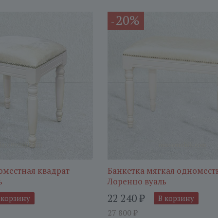
20%
-
оместная квадрат
Банкетка мягкая одномест
ь
Лоренцо вуаль
22 240
₽
 корзину
В корзину
27 800
₽