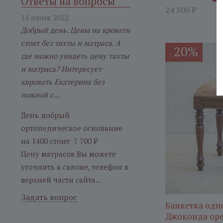
Ответы на вопросы
24 300
₽
15 июня 2022
Добрый день. Цены на кровати
стоят без тахты и матраса. А
20%
-
где можно увидеть цену тахты
и матраса? Интересует
квровать Екатерина без
ножной с...
День добрый
ортопедическое основание
на 1400 стоит 7 700 ₽
Цену матрасов Вы можете
уточнить в салоне, телефон в
верхней части сайта...
Задать вопрос
Банкетка одн
Джоконда ор