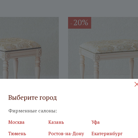
20%
-
Выберите город
Фирменные салоны:
оместная квадратная
Банкетка одноместная Дж
Москва
Казань
Уфа
ем
крем
Тюмень
Ростов-на-Дону
Екатеринбург
21 040
₽
 корзину
В корзину