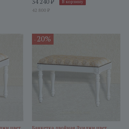
34 240
₽
В корзину
42 800
₽
20%
-
джи цвет
Банкетка двойная Луиджи цвет