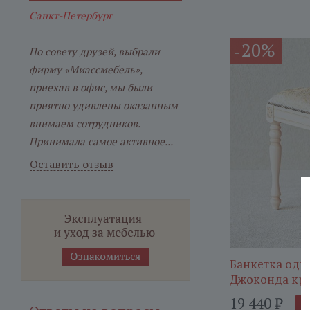
Санкт-Петербург
20%
-
По совету друзей, выбрали
фирму «Миассмебель»,
приехав в офис, мы были
приятно удивлены оказанным
внимаем сотрудников.
Принимала самое активное...
Оставить отзыв
Банкетка одн
Джоконда кр
19 440
₽
В