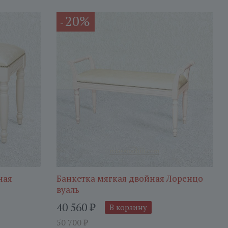
20%
-
ная
Банкетка мягкая двойная Лоренцо
вуаль
40 560
₽
В корзину
50 700
₽