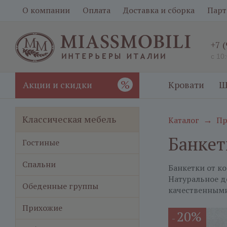
О компании
Оплата
Доставка и сборка
Парт
+7 
с 10
%
Акции и скидки
Кровати
Ш
Классическая мебель
Каталог
Пр
→
Банкет
Гостиные
Спальни
Банкетки от к
Натуральное д
Обеденные группы
качественным
Прихожие
20%
-