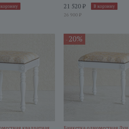
21 520
₽
 корзину
В корзину
26 900
₽
20%
-
оместная квадратная
Банкетка одноместная Луи