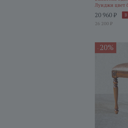
Луиджи цвет 
20 960
₽
В
26 200
₽
20%
-