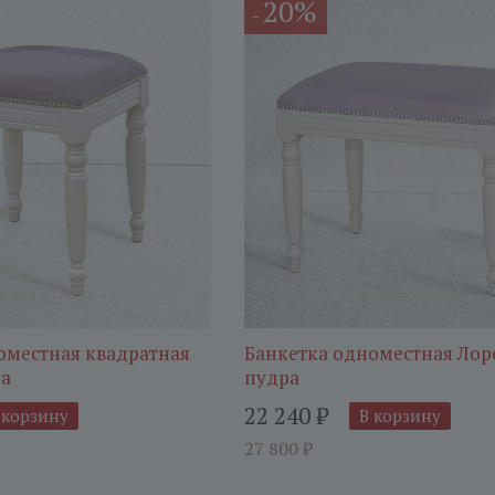
20%
-
оместная квадратная
Банкетка одноместная Ло
ра
пудра
22 240
₽
 корзину
В корзину
27 800
₽