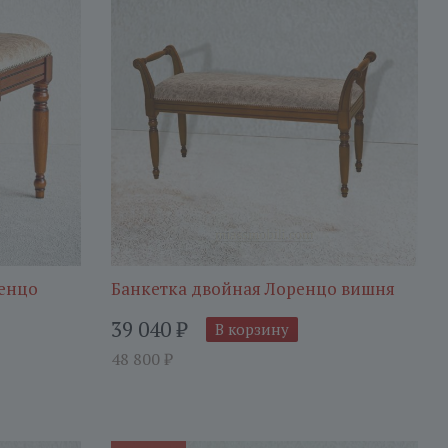
ренцо
Банкетка двойная Лоренцо вишня
39 040
₽
В корзину
48 800
₽