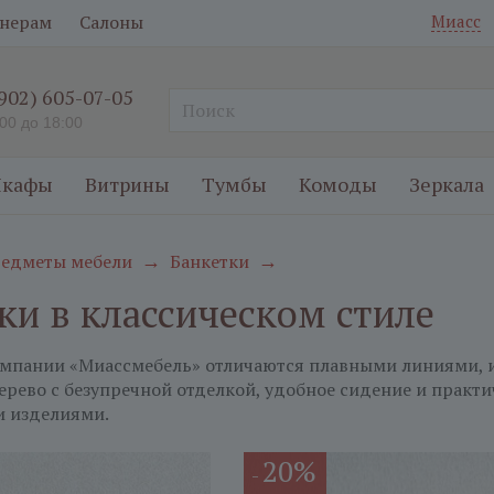
нерам
Салоны
Миасс
(902) 605-07-05
:00 до 18:00
кафы
Витрины
Тумбы
Комоды
Зеркала
едметы мебели
Банкетки
→
→
ки в классическом стиле
омпании «Миассмебель» отличаются плавными линиями,
ерево с безупречной отделкой, удобное сидение и практи
и изделиями.
20%
-