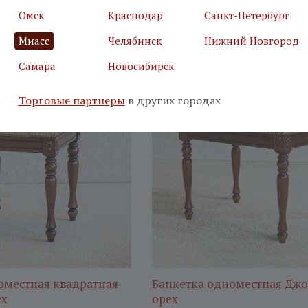
26 300
₽
Омск
Краснодар
Санкт-Петербург
Миасс
Челябинск
Нижний Новгород
Самара
Новосибирск
20%
-
Торговые партнеры
в других городах
оместная квадратная
Банкетка одноместная Дж
ех
орех