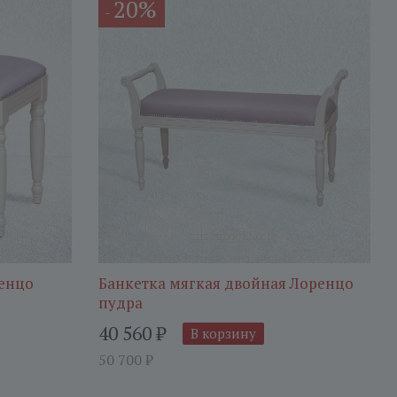
20%
-
ренцо
Банкетка мягкая двойная Лоренцо
пудра
40 560
₽
В корзину
50 700
₽