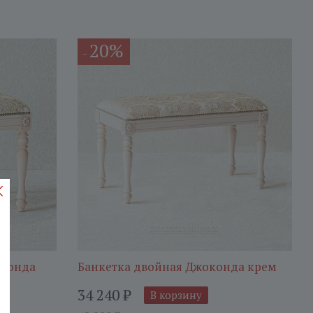
20%
-
оконда
Банкетка двойная Джоконда крем
34 240
₽
В корзину