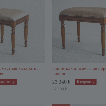
оместная квадратная
Банкетка одноместная Ло
ня
вишня
22 240
₽
 корзину
В корзину
27 800
₽