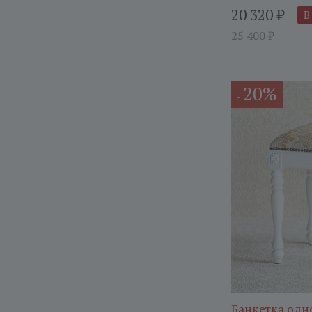
20 320
₽
В
25 400
₽
20%
-
Банкетка одн