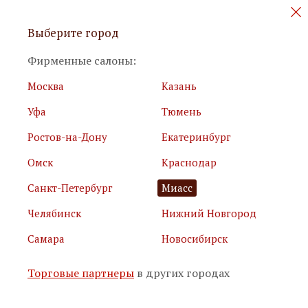
Персональные акции и новинки
Выберите город
мебели
Фирменные салоны:
Москва
Казань
Уфа
Тюмень
Ростов-на-Дону
Екатеринбург
Омск
Краснодар
Я принимаю
условия использования сайта
Санкт-Петербург
Миасс
Я соглашаюсь с
политикой обработки персональных
данных
Челябинск
Нижний Новгород
Самара
Новосибирск
Подписаться
Торговые партнеры
в других городах