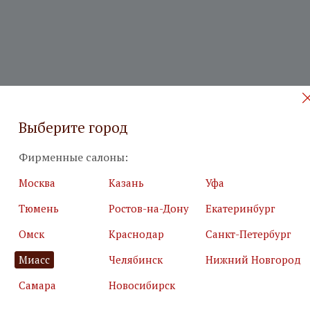
Выберите город
Фирменные салоны:
Москва
Казань
Уфа
 на бесплатный дизайн-проект
Тюмень
Ростов-на-Дону
Екатеринбург
Омск
Краснодар
Санкт-Петербург
илия
*
Подробн
Миасс
Челябинск
Нижний Новгород
Самара
Новосибирск