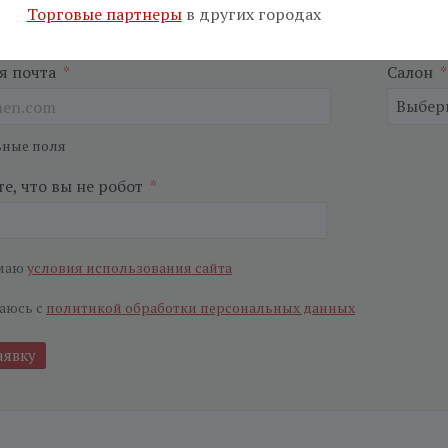
Торговые партнеры
в других городах
я почта
*
Салон
*
ьные поля
е, что вы не робот
*
маю
условия использования сайта
аюсь с
политикой обработки персональных данных