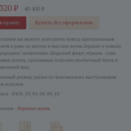
 320
₽
40 400
₽
 корзину
Купить без оформления
еланию вы можете дополнить комод оригинальным
алом в раме из шпона и массива ясеня.Зеркало к комоду
рировано элементами. Широкий фацет зеркала - едва
имая деталь, придающая изделию необычный блеск и
ршенный вид.
ритный размер указан по максимально выступающим
ям изделия.
кул - В458_10_04_00_00_10
екция -
Лоренцо вуаль