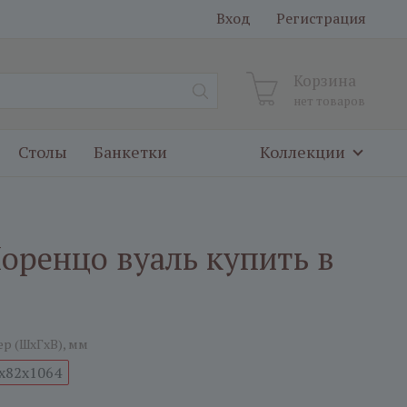
Вход
Регистрация
Корзина
нет товаров
Столы
Банкетки
Коллекции
оренцо вуаль купить в
ер (ШxГxВ), мм
x82x1064