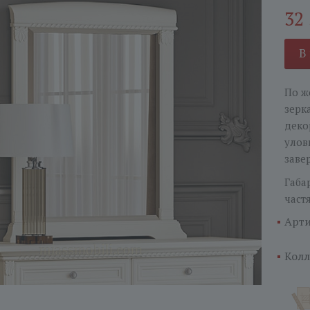
32
В
По ж
зерк
деко
улов
заве
Габа
част
Арти
Колл