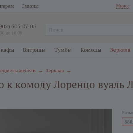
нерам
Салоны
Миасс
(902) 605-07-05
:00 до 18:00
кафы
Витрины
Тумбы
Комоды
Зеркала
едметы мебели
Зеркала
→
→
о к комоду Лоренцо вуаль Л
Разм
888