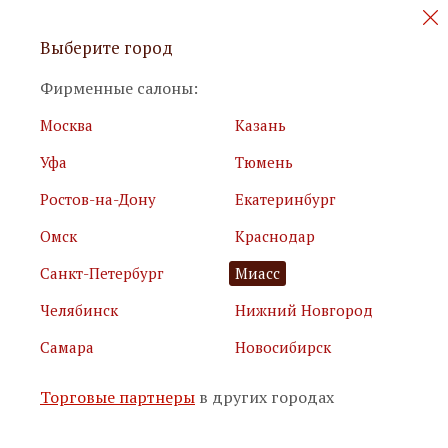
Персональные акции и новинки
Выберите город
мебели
Фирменные салоны:
Москва
Казань
Уфа
Тюмень
Ростов-на-Дону
Екатеринбург
Омск
Краснодар
Я принимаю
условия использования сайта
Санкт-Петербург
Миасс
Я соглашаюсь с
политикой обработки персональных
данных
Челябинск
Нижний Новгород
Самара
Новосибирск
Подписаться
Торговые партнеры
в других городах