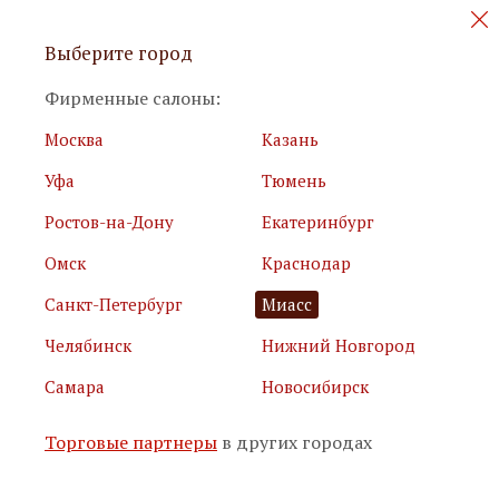
Персональные акции и новинки
Выберите город
мебели
Фирменные салоны:
Москва
Казань
Уфа
Тюмень
Ростов-на-Дону
Екатеринбург
Омск
Краснодар
Я принимаю
условия использования сайта
Санкт-Петербург
Миасс
Я соглашаюсь с
политикой обработки персональных
данных
Челябинск
Нижний Новгород
Самара
Новосибирск
Подписаться
Торговые партнеры
в других городах