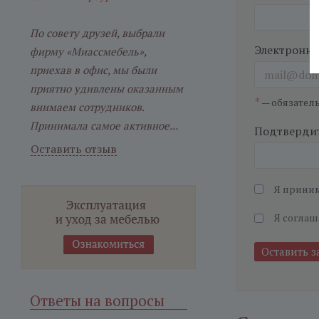
По совету друзей, выбрали
Электронна
фирму «Миассмебель»,
приехав в офис, мы были
приятно удивлены оказанным
*
— обязател
внимаем сотрудников.
Принимала самое активное...
Подтвердит
Оставить отзыв
Я прини
Я соглаш
Ответы на вопросы