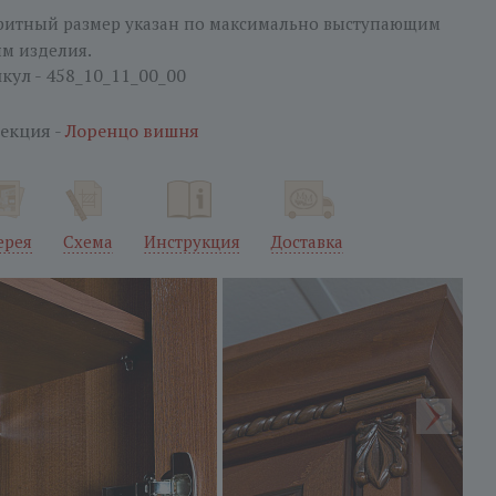
ритный размер указан по максимально выступающим
ям изделия.
кул - 458_10_11_00_00
екция -
Лоренцо вишня
ерея
Схема
Инструкция
Доставка