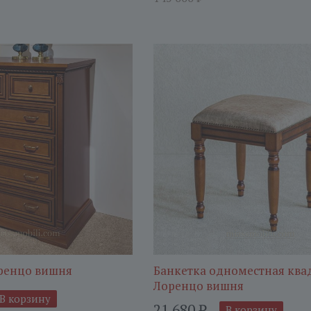
ренцо вишня
Банкетка одноместная ква
Лоренцо вишня
В корзину
21 680
₽
В корзину