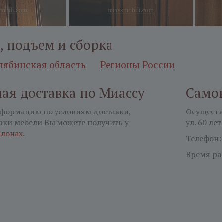
, подъем и сборка
лябинская область
Регионы России
ая доставка по Миассу
Само
формацию по условиям доставки,
Осуществл
рки мебели Вы можете получить у
ул. 60 лет
алонах
.
Телефон
Время ра