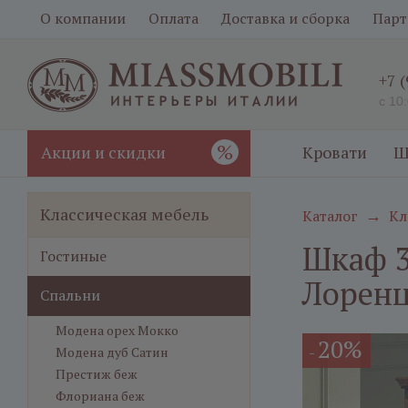
О компании
Оплата
Доставка и сборка
Парт
+7 
с 10
%
Акции и скидки
Кровати
Ш
Классическая мебель
Каталог
Кл
→
Шкаф 3
Гостиные
Лоренц
Спальни
Модена орех Мокко
20%
-
Модена дуб Сатин
Престиж беж
Флориана беж