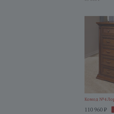
Комод №4 Ло
110 960
₽