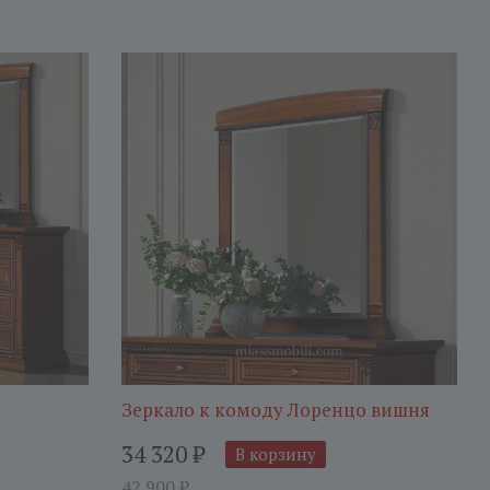
Зеркало к комоду Лоренцо вишня
34 320
₽
В корзину
42 900
₽