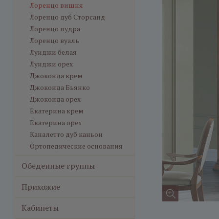
Лоренцо вишня
Лоренцо дуб Сторсанд
Лоренцо пудра
Лоренцо вуаль
Луиджи белая
Луиджи орех
Джоконда крем
Джоконда Бьянко
Джоконда орех
Екатерина крем
Екатерина орех
Каналетто дуб каньон
Ортопедические основания
Обеденные группы
Прихожие
Кабинеты