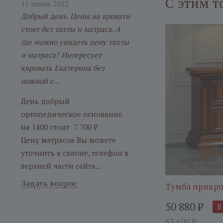
С этим т
15 июня 2022
Добрый день. Цены на кровати
стоят без тахты и матраса. А
где можно увидеть цену тахты
и матраса? Интересует
квровать Екатерина без
ножной с...
День добрый
ортопедическое основание
на 1400 стоит 7 700 ₽
Цену матрасов Вы можете
уточнить в салоне, телефон в
верхней части сайта...
Задать вопрос
Тумба прикро
50 880
₽
В
63 600
₽