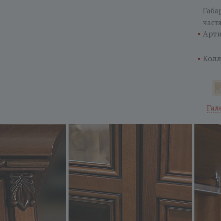
Габа
част
Арти
Колл
Гал