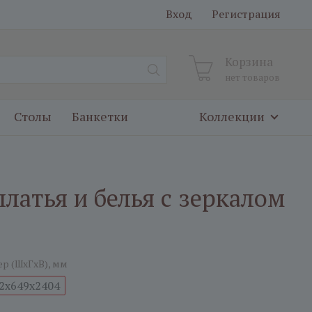
Вход
Регистрация
Корзина
нет товаров
Столы
Банкетки
Коллекции
латья и белья с зеркалом
ер (ШxГxВ), мм
2x649x2404