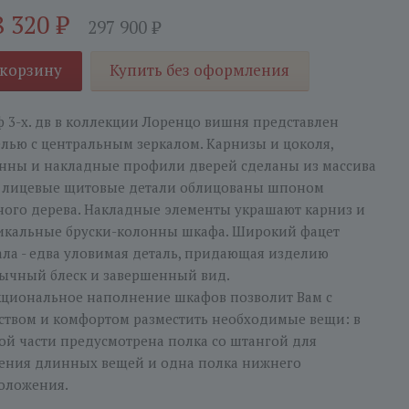
8 320
₽
297 900
₽
 корзину
Купить без оформления
 3-х. дв в коллекции Лоренцо вишня представлен
лью с центральным зеркалом. Карнизы и цоколя,
нны и накладные профили дверей сделаны из массива
, лицевые щитовые детали облицованы шпоном
ного дерева. Накладные элементы украшают карниз и
икальные бруски-колонны шкафа. Широкий фацет
ала - едва уловимая деталь, придающая изделию
ычный блеск и завершенный вид.
циональное наполнение шкафов позволит Вам с
ством и комфортом разместить необходимые вещи: в
ой части предусмотрена полка со штангой для
ения длинных вещей и одна полка нижнего
оложения.