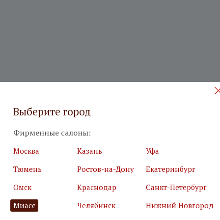
Выберите город
Фирменные салоны:
 на бесплатный дизайн-проект
Москва
Казань
Уфа
Тюмень
Ростов-на-Дону
Екатеринбург
илия
*
Подробн
Омск
Краснодар
Санкт-Петербург
Миасс
Челябинск
Нижний Новгород