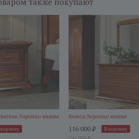
оваром также покупают
ватная Лоренцо вишня
Комод Лоренцо вишня
116 000
₽
 корзину
В корзину
145 000
₽