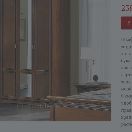
23
В
Шкаф
моде
коло
бука
крас
верт
зерк
необ
Функ
удоб
прав
хран
расп