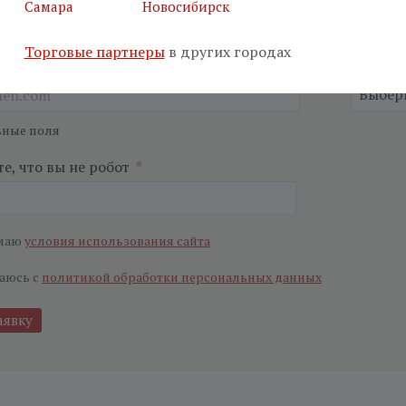
Самара
Новосибирск
Торговые партнеры
в других городах
я почта
*
Салон
*
ьные поля
е, что вы не робот
*
маю
условия использования сайта
аюсь с
политикой обработки персональных данных