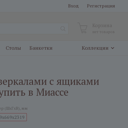
Вход
Регистрация
Корзина
нет товаров
Столы
Банкетки
Коллекции
с зеркалами c ящиками
упить в Миассе
ер (ШxГxВ), мм
9x669x2319