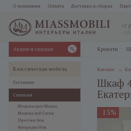
О компании
Оплата
Доставка и сборка
Парт
+7 
с 10
%
Акции и скидки
Кровати
Ш
Классическая мебель
Каталог
Кл
→
Шкаф 4
Гостиные
Екатер
Спальни
Модена орех Мокко
15%
-
Модена дуб Сатин
Престиж беж
Флориана беж