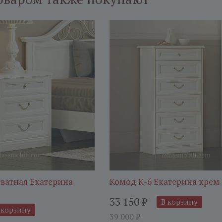
ватная Екатерина
Комод К-6 Екатерина крем
33 150
₽
В корзину
 корзину
39 000
₽