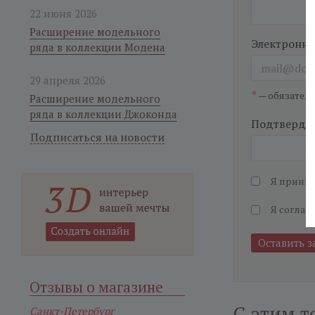
22 июня 2026
Расширение модельного
Электронна
ряда в коллекции Модена
29 апреля 2026
*
— обязател
Расширение модельного
ряда в коллекции Джоконда
Подтвердит
Подписаться на новости
Я прини
Я соглаш
Отзывы о магазине
С этим т
Санкт-Петербург