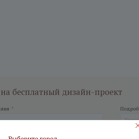
 на бесплатный дизайн-проект
илия
*
Подробн
Выберите город