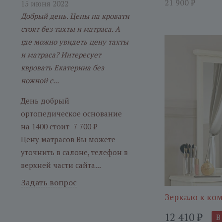
21 900
₽
15 июня 2022
Добрый день. Цены на кровати
стоят без тахты и матраса. А
где можно увидеть цену тахты
и матраса? Интересует
квровать Екатерина без
ножной с...
День добрый
ортопедическое основание
на 1400 стоит 7 700 ₽
Цену матрасов Вы можете
уточнить в салоне, телефон в
верхней части сайта...
Задать вопрос
Зеркало к ко
12 410
₽
В