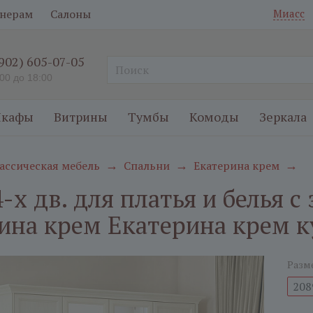
нерам
Салоны
Миасс
(902) 605-07-05
:00 до 18:00
кафы
Витрины
Тумбы
Комоды
Зеркала
ассическая мебель
Спальни
Екатерина крем
→
→
→
-х дв. для платья и белья 
ина крем Екатерина крем к
Разм
208