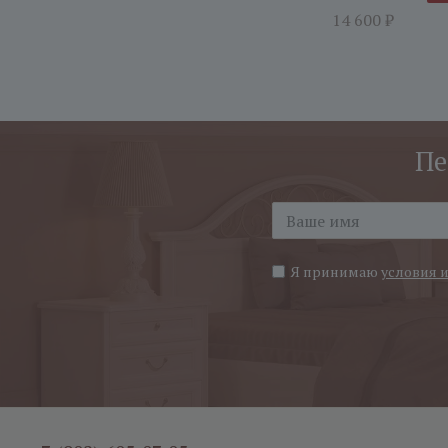
14 600
₽
Пе
Я принимаю
условия 