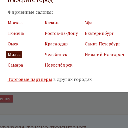
Фирменные салоны:
я почта
*
Салон
*
Москва
Казань
Уфа
Тюмень
Ростов-на-Дону
Екатеринбург
ьные поля
Омск
Краснодар
Санкт-Петербург
е, что вы не робот
*
Миасс
Челябинск
Нижний Новгород
Самара
Новосибирск
маю
условия использования сайта
Торговые партнеры
в других городах
аюсь с
политикой обработки персональных данных
оваром также покупают