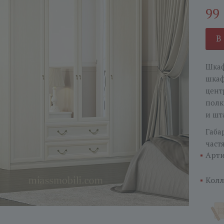
99
В
Шкаф
шкаф
цент
полк
и шт
Габа
част
Арти
Колл