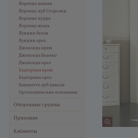
Лоренцо вишня
Лоренцо дуб Сторсанд
Лоренцо пудра
Лоренцо вуаль
Луиджи белая
Луиджи орех
Джоконда крем
Джоконда Бьянко
Джоконда орех
Екатерина крем
Екатерина орех
Каналетто дуб каньон
Ортопедические основания
Обеденные группы
Прихожие
Кабинеты