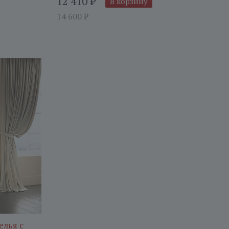
12 410
₽
В корзину
14 600
₽
елья с