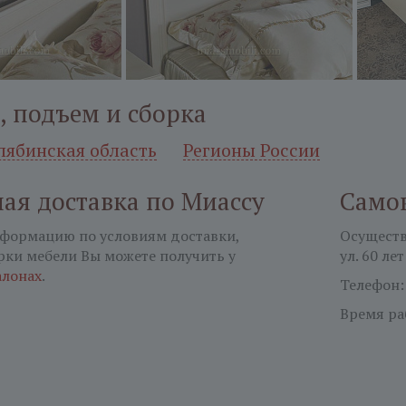
, подъем и сборка
лябинская область
Регионы России
ая доставка по Миассу
Само
формацию по условиям доставки,
Осуществл
рки мебели Вы можете получить у
ул. 60 лет
алонах
.
Телефон
Время ра