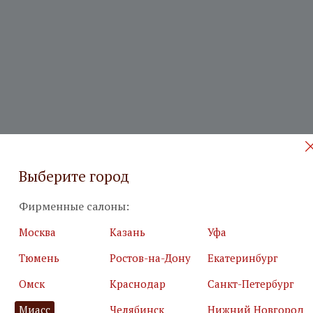
Выберите город
Фирменные салоны:
 на бесплатный дизайн-проект
Москва
Казань
Уфа
Тюмень
Ростов-на-Дону
Екатеринбург
илия
*
Подробн
Омск
Краснодар
Санкт-Петербург
Миасс
Челябинск
Нижний Новгород