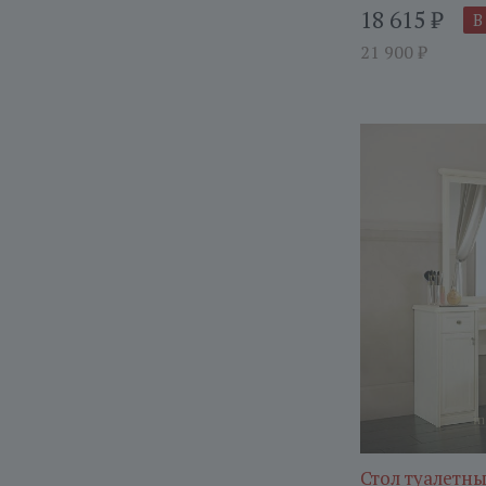
18 615
₽
В
21 900
₽
Стол туалетн