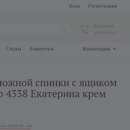
Вход
Регистрация
Корзина
нет товаров
Столы
Банкетки
Коллекции
 ножной спинки с ящиком
р 4338 Екатерина крем
еры (ШxДxВ), мм