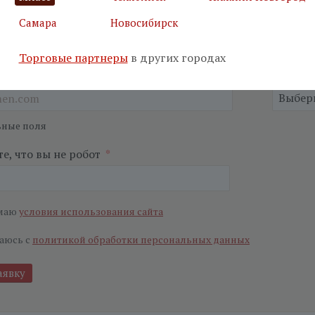
Самара
Новосибирск
Торговые партнеры
в других городах
я почта
*
Салон
*
ьные поля
е, что вы не робот
*
маю
условия использования сайта
аюсь с
политикой обработки персональных данных