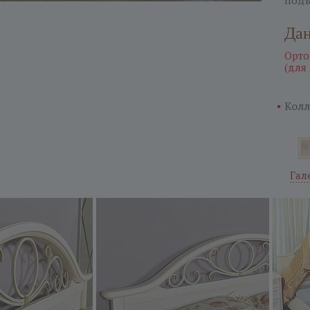
подъ
Дан
Орто
(для
Колл
Гал