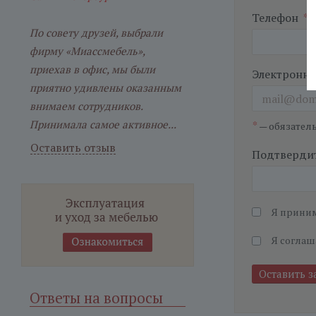
Телефон
*
По совету друзей, выбрали
фирму «Миассмебель»,
приехав в офис, мы были
Электронна
приятно удивлены оказанным
внимаем сотрудников.
Принимала самое активное...
*
— обязател
Оставить отзыв
Подтвердит
Я прини
Я соглаш
Ответы на вопросы