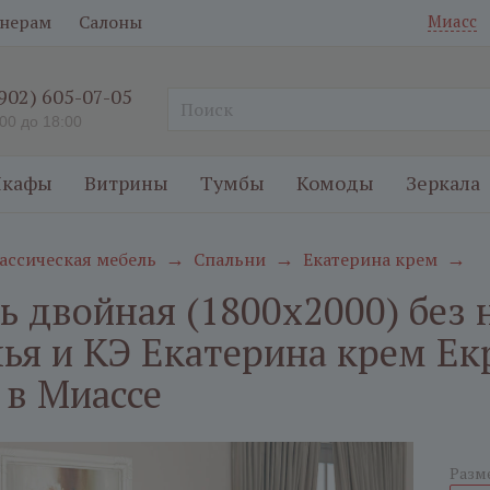
нерам
Салоны
Миасс
(902) 605-07-05
:00 до 18:00
кафы
Витрины
Тумбы
Комоды
Зеркала
ассическая мебель
Спальни
Екатерина крем
→
→
→
ь двойная (1800х2000) без
лья и КЭ Екатерина крем Ек
 в Миассе
Разм