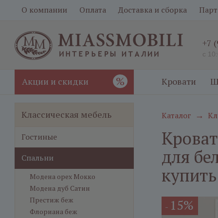
О компании
Оплата
Доставка и сборка
Парт
+7 
с 10
%
Акции и скидки
Кровати
Ш
Классическая мебель
Каталог
Кл
→
Кроват
Гостиные
для бе
Спальни
купить
Модена орех Мокко
Модена дуб Сатин
Престиж беж
15%
-
Флориана беж