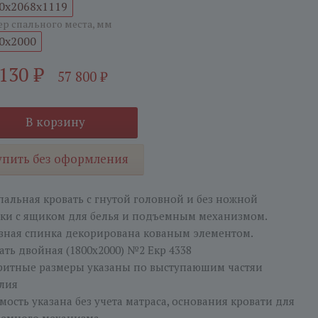
0x2068x1119
ер спального места, мм
0x2000
 130
₽
57 800
₽
В корзину
упить без оформления
пальная кровать с гнутой головной и без ножной
ки с ящиком для белья и подъемным механизмом.
вная спинка декорирована кованым элементом.
ать двойная (1800х2000) №2 Екр 4338
ритные размеры указаны по выступаюшим частяи
лия
мость указана без учета матраса, основания кровати для