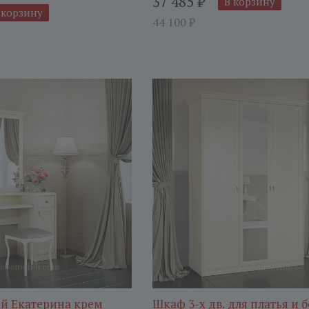
37 485
₽
В корзину
 корзину
44 100
₽
ый Екатерина крем
Шкаф 3-х дв. для платья и б