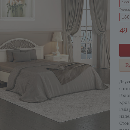
197
Разм
180
49
К
Двус
спин
Голо
Кров
Габа
изде
Стои