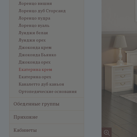
Лоренцо вишня
Лоренцо дуб Сторсанд
Лоренцо пудра
Лоренцо вуаль
Луиджи белая
Луиджи орех
Джоконда крем
Джоконда Бьянко
Джоконда орех
Екатерина крем
Екатерина орех
Каналетто дуб каньон
Ортопедические основания
Обеденные группы
Прихожие
Кабинеты