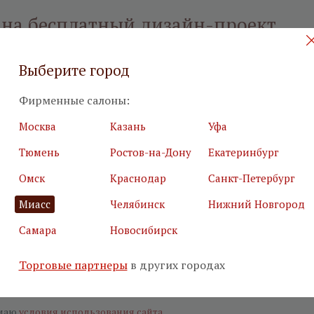
 на бесплатный дизайн-проект
илия
*
Подробн
Выберите город
Фирменные салоны:
Москва
Казань
Уфа
Тюмень
Ростов-на-Дону
Екатеринбург
я почта
*
Салон
*
Омск
Краснодар
Санкт-Петербург
Миасс
Челябинск
Нижний Новгород
ьные поля
Самара
Новосибирск
е, что вы не робот
*
Торговые партнеры
в других городах
маю
условия использования сайта