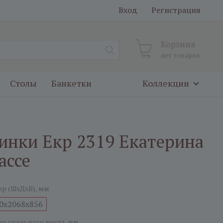
Вход
Регистрация
Корзина
нет товаров
Столы
Банкетки
Коллекции
пинки Екр 2319 Екатерина
ассе
ер (ШxДxВ), мм
0x2068x856
ер спального места, мм