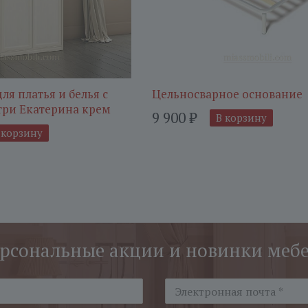
ля платья и белья с
Цельносварное оcнование
три Екатерина крем
9 900
₽
В корзину
 корзину
рсональные акции и новинки меб