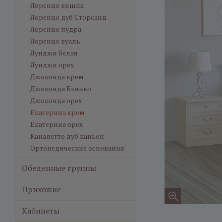
Лоренцо вишня
Лоренцо дуб Сторсанд
Лоренцо пудра
Лоренцо вуаль
Луиджи белая
Луиджи орех
Джоконда крем
Джоконда Бьянко
Джоконда орех
Екатерина крем
Екатерина орех
Каналетто дуб каньон
Ортопедические основания
Обеденные группы
Прихожие
Кабинеты