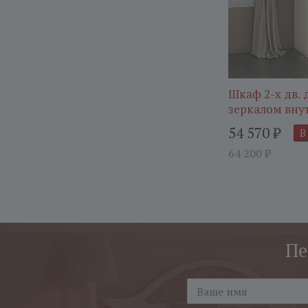
Шкаф 2-х дв. д
зеркалом вну
54 570
₽
В
64 200
₽
Пе