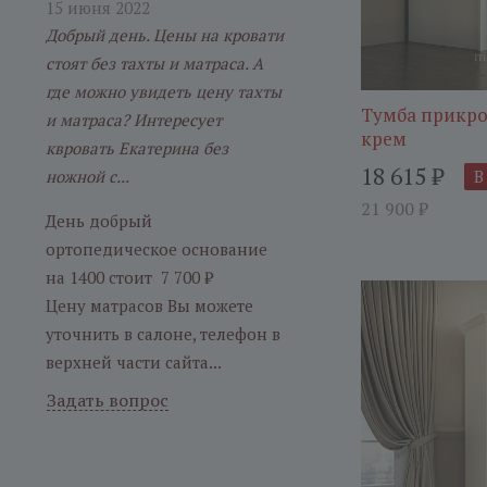
15 июня 2022
Добрый день. Цены на кровати
стоят без тахты и матраса. А
где можно увидеть цену тахты
Тумба прикро
и матраса? Интересует
крем
квровать Екатерина без
18 615
₽
ножной с...
В
21 900
₽
День добрый
ортопедическое основание
на 1400 стоит 7 700 ₽
Цену матрасов Вы можете
уточнить в салоне, телефон в
верхней части сайта...
Задать вопрос