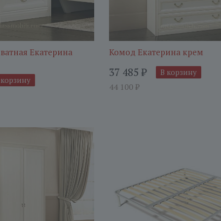
ватная Екатерина
Комод Екатерина крем
37 485
₽
В корзину
 корзину
44 100
₽