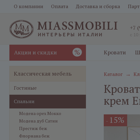
О компании
Оплата
Доставка и сборка
Парт
+7 
с 10
%
Акции и скидки
Кровати
Ш
Классическая мебель
Каталог
Кл
→
Кроват
Гостиные
крем Е
Спальни
Модена орех Мокко
15%
-
Модена дуб Сатин
Престиж беж
Флориана беж