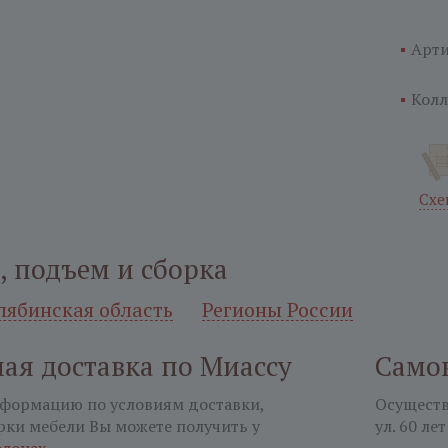
Арти
Колл
Схе
, подъем и сборка
лябинская область
Регионы России
ая доставка по Миассу
Само
формацию по условиям доставки,
Осуществл
рки мебели Вы можете получить у
ул. 60 лет