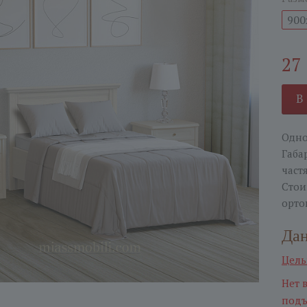
900
27
В
Одно
Габа
част
Стои
орто
Дан
Цель
Нет 
подъ