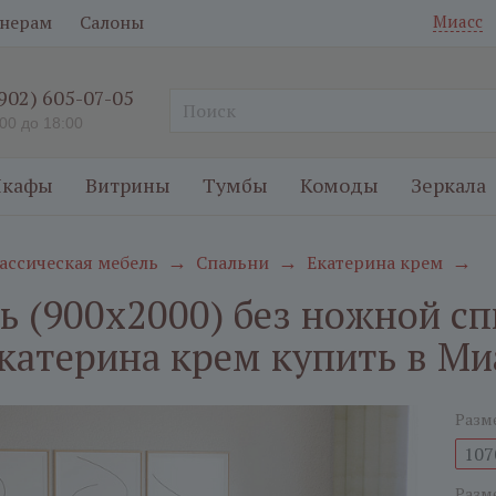
нерам
Салоны
Миасс
(902) 605-07-05
:00 до 18:00
кафы
Витрины
Тумбы
Комоды
Зеркала
ассическая мебель
Спальни
Екатерина крем
→
→
→
ь (900х2000) без ножной с
катерина крем купить в Ми
Разм
107
Разм