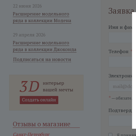
22 июня 2026
Заявка
Расширение модельного
ряда в коллекции Модена
Имя и фам
29 апреля 2026
Расширение модельного
ряда в коллекции Джоконда
Телефон
*
Подписаться на новости
Электронна
*
— обязател
Подтвердит
Отзывы о магазине
Санкт-Петербург
Я прини