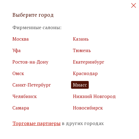
Персональные акции и новинки
Выберите город
мебели
Фирменные салоны:
Москва
Казань
Уфа
Тюмень
Ростов-на-Дону
Екатеринбург
Омск
Краснодар
Я принимаю
условия использования сайта
Санкт-Петербург
Миасс
Я соглашаюсь с
политикой обработки персональных
данных
Челябинск
Нижний Новгород
Самара
Новосибирск
Подписаться
Торговые партнеры
в других городах