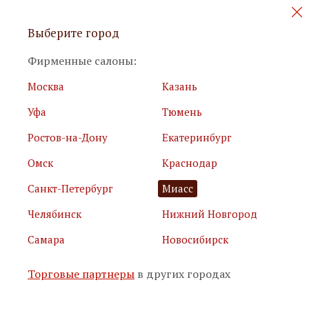
Персональные акции и новинки
Выберите город
мебели
Фирменные салоны:
Москва
Казань
Уфа
Тюмень
Ростов-на-Дону
Екатеринбург
Омск
Краснодар
Я принимаю
условия использования сайта
Санкт-Петербург
Миасс
Я соглашаюсь с
политикой обработки персональных
данных
Челябинск
Нижний Новгород
Самара
Новосибирск
Подписаться
Торговые партнеры
в других городах