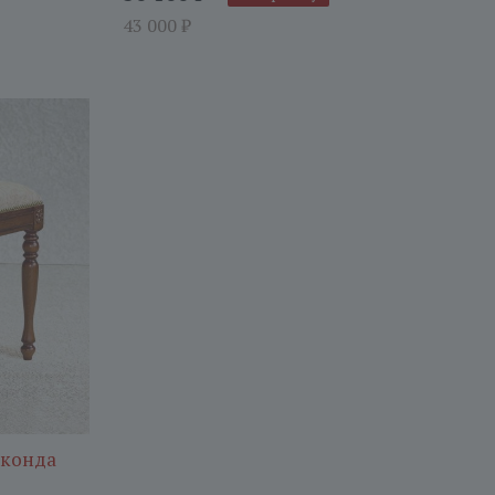
43 000
₽
оконда