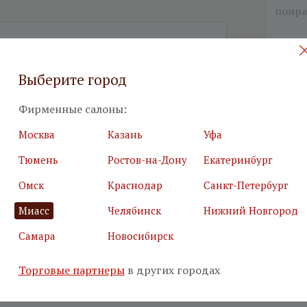
я почта
*
Салон
*
Выберите город
Фирменные салоны:
ьные поля
Москва
Казань
Уфа
е, что вы не робот
*
Тюмень
Ростов-на-Дону
Екатеринбург
Омск
Краснодар
Санкт-Петербург
маю
условия использования сайта
Миасс
Челябинск
Нижний Новгород
аюсь с
политикой обработки персональных данных
Самара
Новосибирск
Торговые партнеры
в других городах