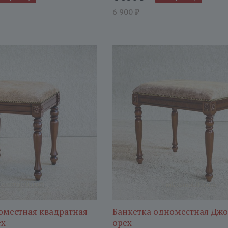
6 900
₽
оместная квадратная
Банкетка одноместная Дж
ех
орех