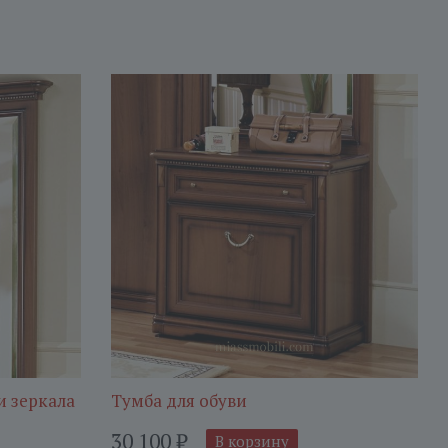
и зеркала
Тумба для обуви
30 100
₽
В корзину