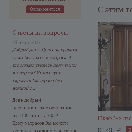
С этим т
Ответы на вопросы
15 июня 2022
Добрый день. Цены на кровати
стоят без тахты и матраса. А
где можно увидеть цену тахты
и матраса? Интересует
квровать Екатерина без
ножной с...
День добрый
ортопедическое основание
на 1400 стоит 7 700 ₽
Шкаф 3- х дв
Цену матрасов Вы можете
81 480
₽
В
уточнить в салоне, телефон в