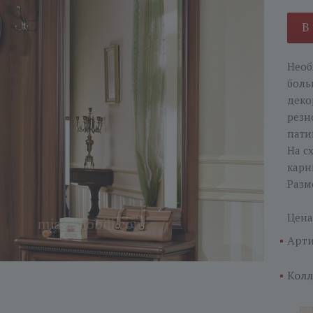
В
Необ
боль
деко
резн
пати
На с
карн
Разм
Цена
Арти
Колл