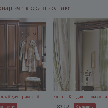
оваром также покупают
ерный для прихожей
Карниз К-1 для вешалки ил
4 830
₽
 корзину
В корзину