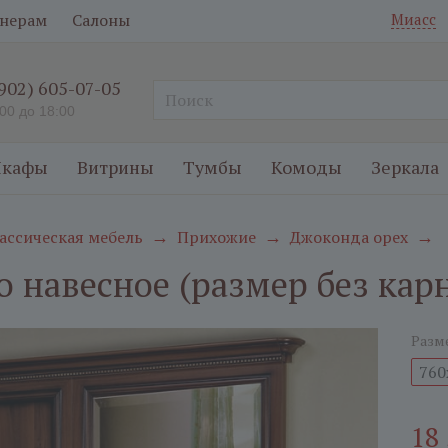
нерам
Салоны
Миасс
(902) 605-07-05
:00 до 18:00
кафы
Витрины
Тумбы
Комоды
Зеркала
ассическая мебель
Прихожие
Джоконда орех
→
→
→
о навесное (размер без кар
Разм
760
18