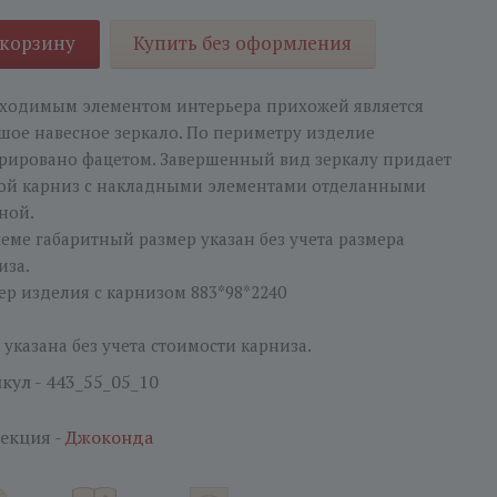
 корзину
Купить без оформления
ходимым элементом интерьера прихожей является
шое навесное зеркало. По периметру изделие
рировано фацетом. Завершенный вид зеркалу придает
ой карниз с накладными элементами отделанными
ной.
хеме габаритный размер указан без учета размера
иза.
ер изделия с карнизом 883*98*2240
 указана без учета стоимости карниза.
кул - 443_55_05_10
екция -
Джоконда