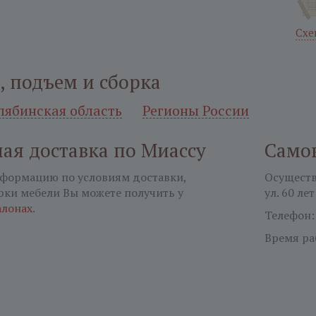
Схе
, подъем и сборка
лябинская область
Регионы России
ая доставка по Миассу
Само
формацию по условиям доставки,
Осуществл
рки мебели Вы можете получить у
ул. 60 лет
алонах
.
Телефон
Время ра