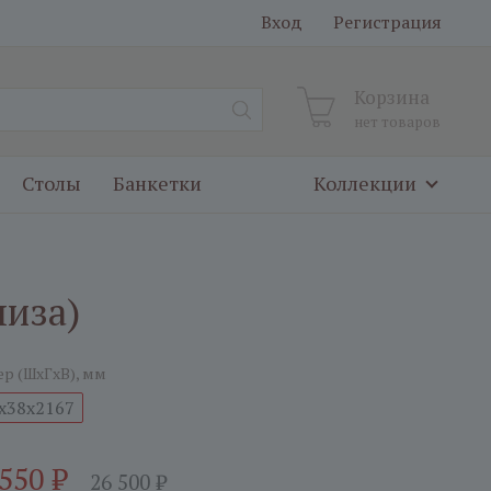
Вход
Регистрация
Корзина
нет товаров
Столы
Банкетки
Коллекции
низа)
ер (ШxГxВ), мм
x38x2167
 550
₽
26 500
₽