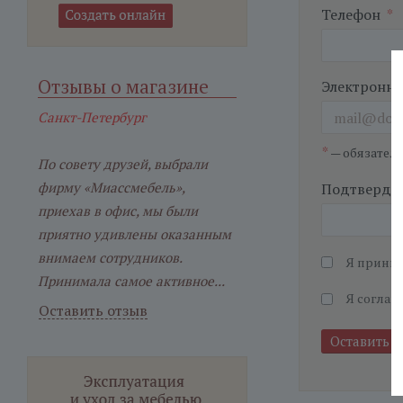
Телефон
*
Отзывы о магазине
Электронна
Санкт-Петербург
*
— обязател
По совету друзей, выбрали
фирму «Миассмебель»,
Подтвердит
приехав в офис, мы были
приятно удивлены оказанным
внимаем сотрудников.
Я прини
Принимала самое активное...
Я соглаш
Оставить отзыв