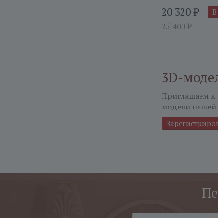
20 320
₽
В
25 400
₽
3D-моде
Приглашаем к 
модели нашей 
Зарегистриро
Пе